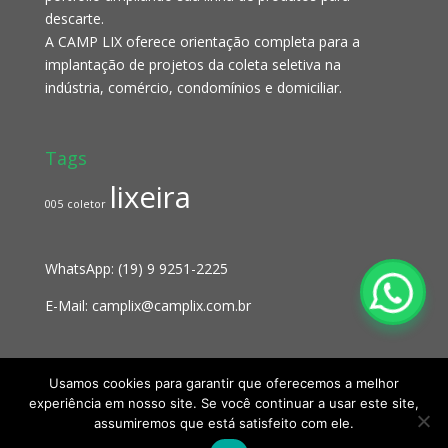
descarte.
A CAMP LIX oferece orientação completa para a
implantação de projetos da coleta seletiva na
indústria, comércio, condomínios e domiciliar.
Tags
lixeira
005
coletor
WhatsApp:
(19) 9 9251-2225
E-Mail:
camplix@camplix.com.br
Usamos cookies para garantir que oferecemos a melhor
experiência em nosso site. Se você continuar a usar este site,
assumiremos que está satisfeito com ele.
Copyright Camplix | Desenvolvido por Sua Empresa na