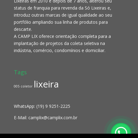
Lixeiras em 2010 e depois de 7 anos, alterou seu
status de franquia para revenda da Só Lixeiras e,
introduz outras marcas de igual qualidade ao seu
portfólio ampliando sua linha de produtos para
descarte.
A CAMP LIX oferece orientação completa para a
implantação de projetos da coleta seletiva na
indústria, comércio, condomínios e domiciliar.
Tags
lixeira
005
coletor
WhatsApp:
(19) 9 9251-2225
E-Mail:
camplix@camplix.com.br