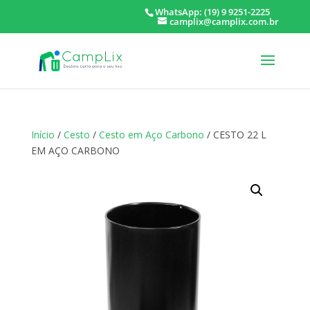
WhatsApp: (19) 9 9251-2225
camplix@camplix.com.br
Início
/
Cesto
/
Cesto em Aço Carbono
/ CESTO 22 L
EM AÇO CARBONO