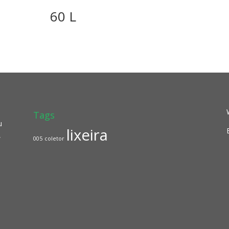
60 L
Tags
u
lixeira
,
005
coletor
a