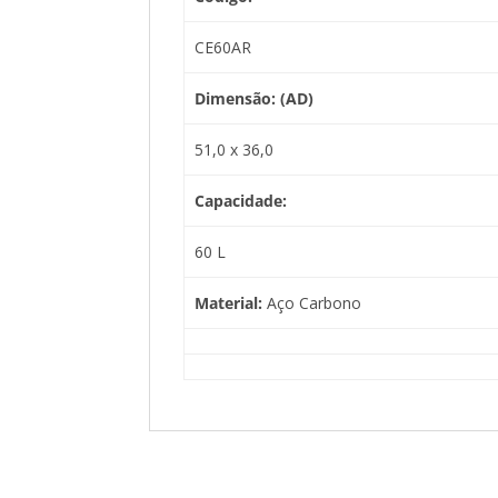
CE60AR
Dimensão: (AD)
51,0 x 36,0
Capacidade:
60 L
Material:
Aço Carbono