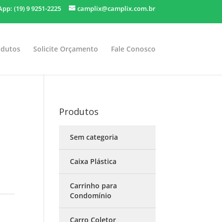
pp: (19) 9 9251-2225
camplix@camplix.com.br
odutos
Solicite Orçamento
Fale Conosco
Produtos
Sem categoria
Caixa Plástica
Carrinho para
Condomínio
Carro Coletor