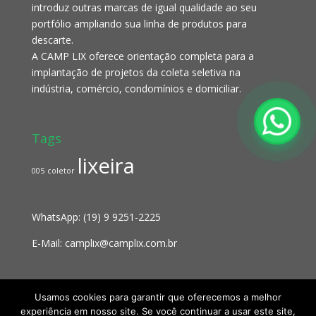
introduz outras marcas de igual qualidade ao seu
portfólio ampliando sua linha de produtos para
descarte.
A CAMP LIX oferece orientação completa para a
implantação de projetos da coleta seletiva na
indústria, comércio, condomínios e domiciliar.
Tags
lixeira
005
coletor
WhatsApp:
(19) 9 9251-2225
E-Mail:
camplix@camplix.com.br
Usamos cookies para garantir que oferecemos a melhor
experiência em nosso site. Se você continuar a usar este site,