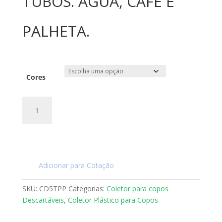
TUBOS. ÁGUA, CAFÉ E
PALHETA.
Cores
COLETOR
PARA
COPOS
5
TUBOS.
ÁGUA,
Adicionar para Cotação
CAFÉ
E
SKU:
CD5TPP
Categorias:
Coletor para copos
PALHETA.
Descartáveis
,
Coletor Plástico para Copos
quantidade