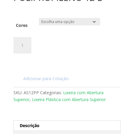
Cores
LIXEIRA
ABERTURA
SUPERIOR
EM
POLIPROPILENO
12
Adicionar para Cotação
L
quantidade
SKU:
AS12PP
Categorias:
Lixeira com Abertura
Superior
,
Lixeira Plástica com Abertura Superior
Descrição