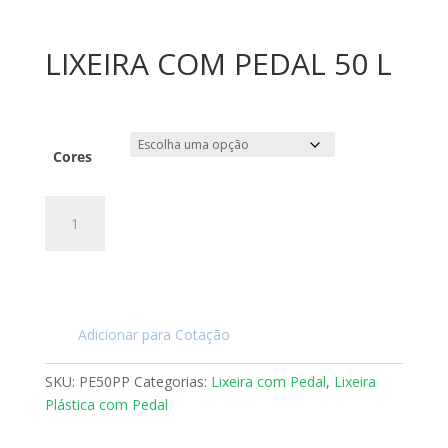
LIXEIRA COM PEDAL 50 L
Cores
LIXEIRA
COM
PEDAL
50
L
quantidade
Adicionar para Cotação
SKU:
PE50PP
Categorias:
Lixeira com Pedal
,
Lixeira
Plástica com Pedal