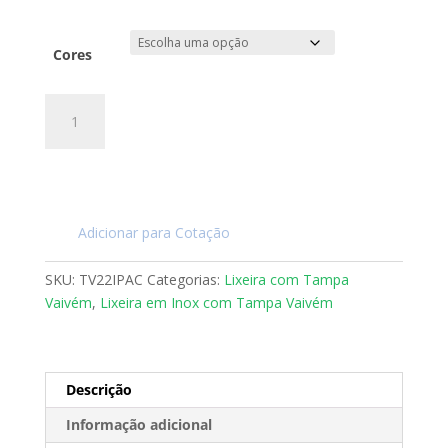
Cores
LIXEIRA
TAMPA
VAIVÉM
EM
INOX
22
Adicionar para Cotação
L
quantidade
SKU:
TV22IPAC
Categorias:
Lixeira com Tampa
Vaivém
,
Lixeira em Inox com Tampa Vaivém
Descrição
Informação adicional