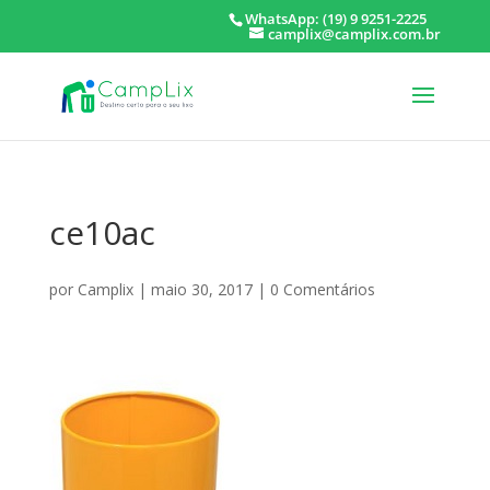
WhatsApp: (19) 9 9251-2225
camplix@camplix.com.br
ce10ac
por
Camplix
|
maio 30, 2017
|
0 Comentários