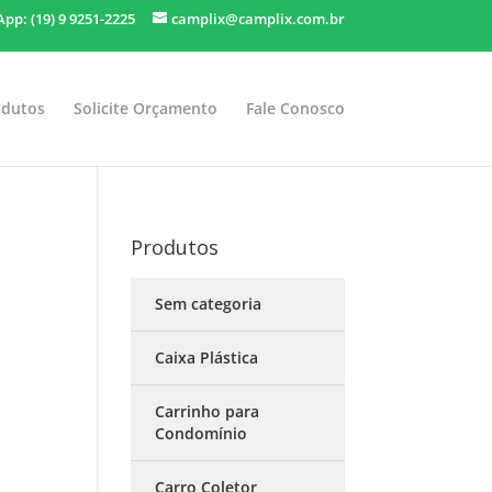
pp: (19) 9 9251-2225
camplix@camplix.com.br
odutos
Solicite Orçamento
Fale Conosco
Produtos
Sem categoria
Caixa Plástica
Carrinho para
Condomínio
Carro Coletor