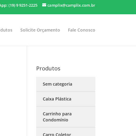
pp: (19) 9 9251-2225
camplix@camplix.com.br
odutos
Solicite Orçamento
Fale Conosco
Produtos
Sem categoria
Caixa Plástica
Carrinho para
Condomínio
Carro Coletor