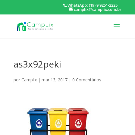
WhatsApp: (19) 9 9251-2225
camplix@camplix.com.br
as3x92peki
por
Camplix
|
mar 13, 2017
|
0 Comentários