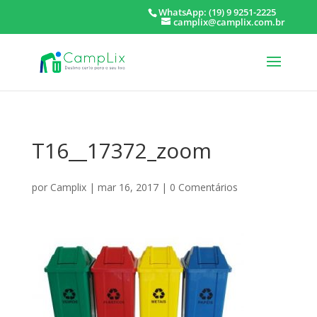
WhatsApp: (19) 9 9251-2225
camplix@camplix.com.br
T16__17372_zoom
por
Camplix
|
mar 16, 2017
|
0 Comentários