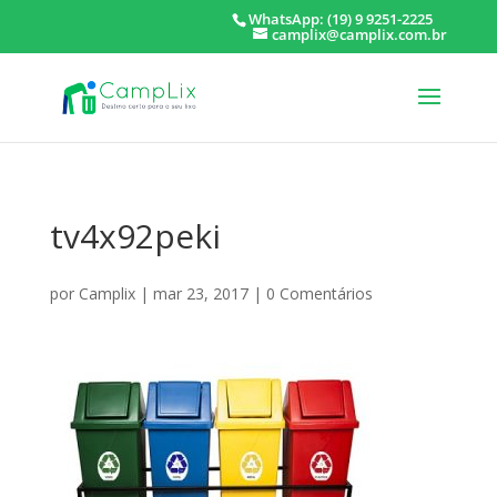
WhatsApp: (19) 9 9251-2225
camplix@camplix.com.br
tv4x92peki
por
Camplix
|
mar 23, 2017
|
0 Comentários