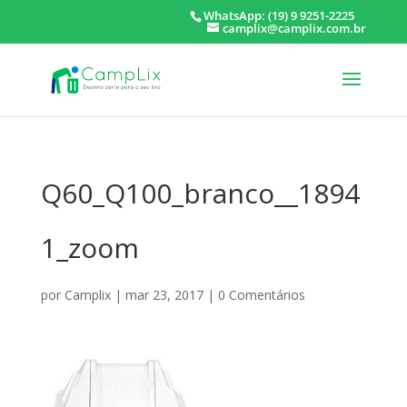
WhatsApp: (19) 9 9251-2225
camplix@camplix.com.br
Q60_Q100_branco__1894
1_zoom
por
Camplix
|
mar 23, 2017
|
0 Comentários