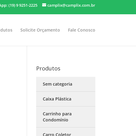
pp: (19) 9 9251-2225
camplix@camplix.com.br
odutos
Solicite Orçamento
Fale Conosco
Produtos
Sem categoria
Caixa Plástica
Carrinho para
Condomínio
Carro Coletor