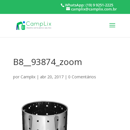
WhatsApp: (19) 9 9251-2225
camplix@camplix.com.br
B8__93874_zoom
por
Camplix
|
abr 20, 2017
|
0 Comentários