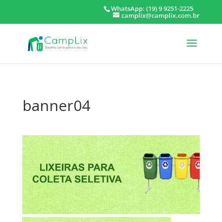
WhatsApp: (19) 9 9251-2225
camplix@camplix.com.br
banner04