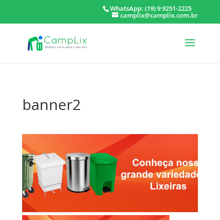
WhatsApp: (19) 9 9251-2225
camplix@camplix.com.br
banner2